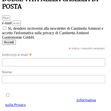
POSTA
e-mail
Sì, desidero iscrivermi alla newsletter di Cantinetta Antinori e
accetto l'informativa sulla privacy di Cantinetta Antinori
Gastronomie GmbH.
Accedi
*
indica i requisiti necessari
*
Indirizzo e-mail
Nome
Sì, desidero iscrivermi alla newsletter di Cantinetta
Antinori e accetto i termini e le condizioni.
Informativa
sulla Privacy
di Cantinetta Antinori Gastronomie GmbH. È
possibile annullare l'iscrizione in qualsiasi momento