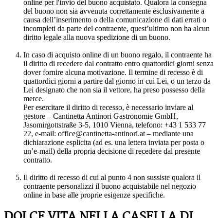
online per l'invio del buono acquistato. Qualora la consegna
del buono non sia avvenuta correttamente esclusivamente a
causa dell’inserimento o della comunicazione di dati errati o
incompleti da parte del contraente, quest’ultimo non ha alcun
diritto legale alla nuova spedizione di un buono.
In caso di acquisto online di un buono regalo, il contraente ha
il diritto di recedere dal contratto entro quattordici giorni senza
dover fornire alcuna motivazione. Il termine di recesso è di
quattordici giorni a partire dal giorno in cui Lei, o un terzo da
Lei designato che non sia il vettore, ha preso possesso della
merce.
Per esercitare il diritto di recesso, è necessario inviare al
gestore – Cantinetta Antinori Gastronomie GmbH,
Jasomirgottstraße 3-5, 1010 Vienna, telefono: +43 1 533 77
22, e-mail: office@cantinetta-antinori.at – mediante una
dichiarazione esplicita (ad es. una lettera inviata per posta o
un’e-mail) della propria decisione di recedere dal presente
contratto.
Il diritto di recesso di cui al punto 4 non sussiste qualora il
contraente personalizzi il buono acquistabile nel negozio
online in base alle proprie esigenze specifiche.
DOLCE VITA NELLA CASELLA DI