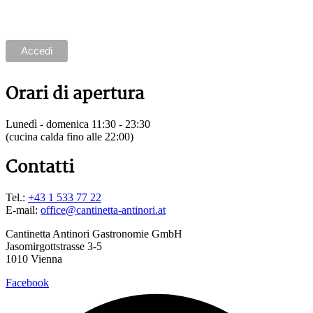
utilizzando il link presente nel piè di pagina delle nostre e-
mail.
Orari di apertura
Lunedì - domenica 11:30 - 23:30
(cucina calda fino alle 22:00)
Contatti
Tel.:
+43 1 533 77 22
E-mail:
office@cantinetta-antinori.at
Cantinetta Antinori Gastronomie GmbH
Jasomirgottstrasse 3-5
1010 Vienna
Facebook