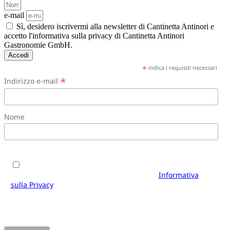
e-mail
Sì, desidero iscrivermi alla newsletter di Cantinetta Antinori e
accetto l'informativa sulla privacy di Cantinetta Antinori
Gastronomie GmbH.
Accedi
*
indica i requisiti necessari
*
Indirizzo e-mail
Nome
Sì, desidero iscrivermi alla newsletter di Cantinetta
Antinori e accetto i termini e le condizioni.
Informativa
sulla Privacy
di Cantinetta Antinori Gastronomie GmbH. È
possibile annullare l'iscrizione in qualsiasi momento
utilizzando il link presente nel piè di pagina delle nostre e-
mail.