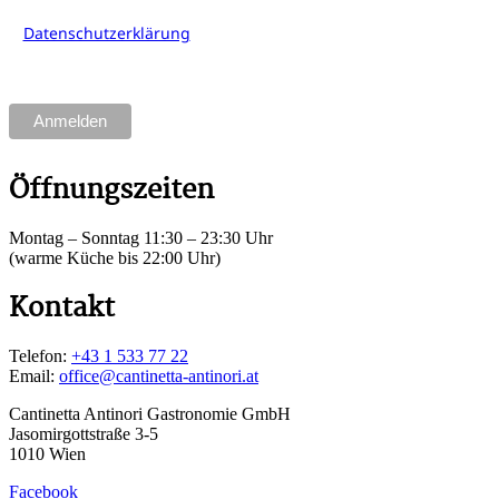
Newsletter anmelden und akzeptiere die
Datenschutzerklärung
der Cantinetta Antinori
Gastronomie GmbH. Sie können sich jederzeit über den
Link in der Fußzeile unserer Emails abmelden.
Öffnungszeiten
Montag – Sonntag 11:30 – 23:30 Uhr
(warme Küche bis 22:00 Uhr)
Kontakt
Telefon:
+43 1 533 77 22
Email:
office@cantinetta-antinori.at
Cantinetta Antinori Gastronomie GmbH
Jasomirgottstraße 3-5
1010 Wien
Facebook