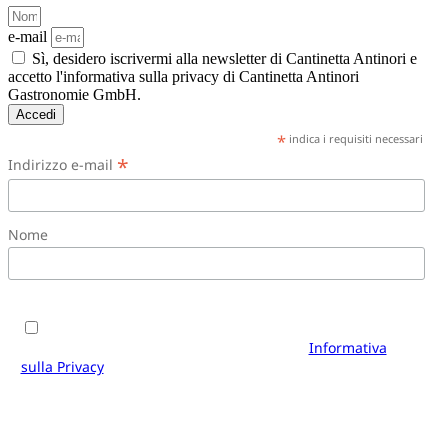
e-mail
Sì, desidero iscrivermi alla newsletter di Cantinetta Antinori e
accetto l'informativa sulla privacy di Cantinetta Antinori
Gastronomie GmbH.
Accedi
*
indica i requisiti necessari
*
Indirizzo e-mail
Nome
Sì, desidero iscrivermi alla newsletter di Cantinetta
Antinori e accetto i termini e le condizioni.
Informativa
sulla Privacy
di Cantinetta Antinori Gastronomie GmbH. È
possibile annullare l'iscrizione in qualsiasi momento
utilizzando il link presente nel piè di pagina delle nostre e-
mail.