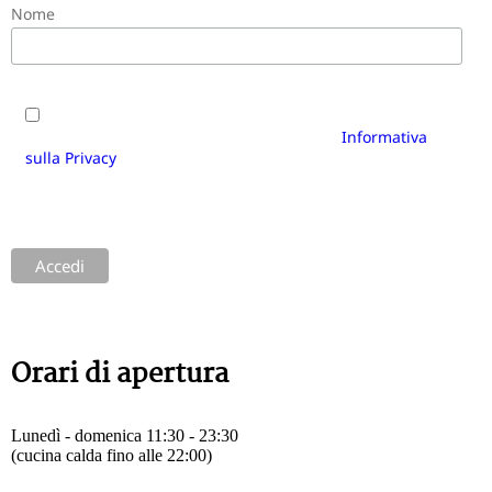
Nome
Sì, desidero iscrivermi alla newsletter di Cantinetta
Antinori e accetto i termini e le condizioni.
Informativa
sulla Privacy
di Cantinetta Antinori Gastronomie GmbH.
È possibile annullare l'iscrizione in qualsiasi momento
utilizzando il link presente nel piè di pagina delle
nostre e-mail.
Orari di apertura
Lunedì - domenica 11:30 - 23:30
(cucina calda fino alle 22:00)